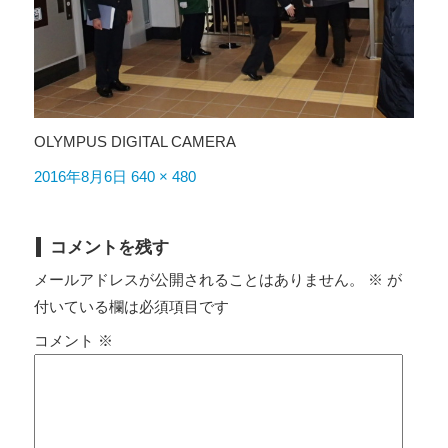
OLYMPUS DIGITAL CAMERA
投
フ
2016年8月6日
640 × 480
稿
ル
日:
サ
コメントを残す
イ
メールアドレスが公開されることはありません。
※
が
ズ
付いている欄は必須項目です
コメント
※