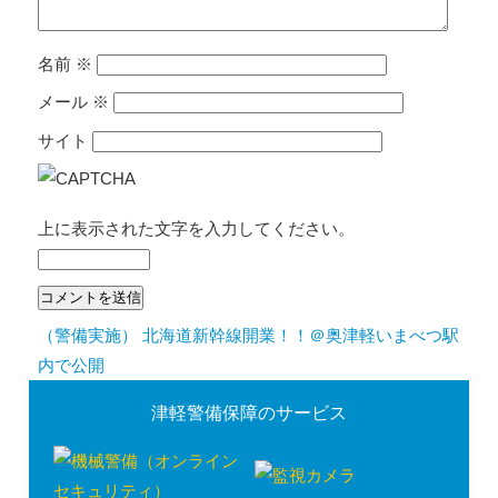
名前
※
メール
※
サイト
上に表示された文字を入力してください。
（警備実施） 北海道新幹線開業！！＠奥津軽いまべつ駅
投
内で公開
稿
津軽警備保障のサービス
ナ
ビ
ゲ