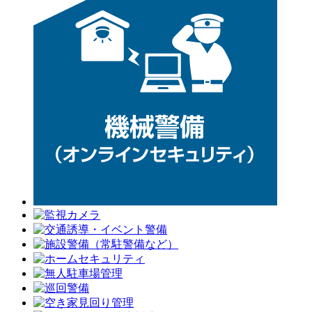
シ
ョ
ン