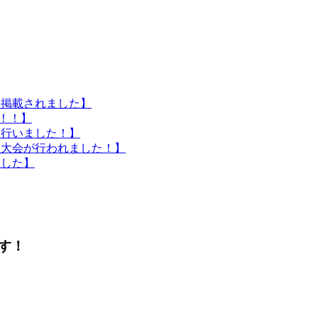
に掲載されました】
催！！】
を行いました！】
生大会が行われました！】
ました】
す！