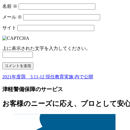
名前
※
メール
※
サイト
上に表示された文字を入力してください。
2021年度㉘ 3.11-12 現任教育実施
内で公開
投
稿
津軽警備保障のサービス
ナ
お客様のニーズに応え、プロとして安
ビ
ゲ
ー