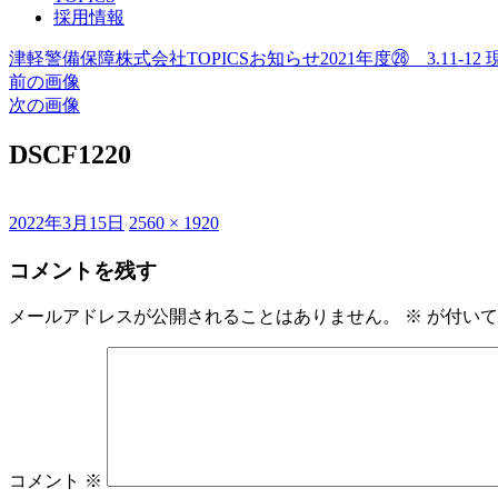
採用情報
津軽警備保障株式会社
TOPICS
お知らせ
2021年度㉘ 3.11-1
前の画像
次の画像
DSCF1220
投
フ
2022年3月15日
2560 × 1920
稿
ル
コメントを残す
日:
サ
イ
ズ
メールアドレスが公開されることはありません。
※
が付いて
コメント
※