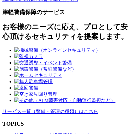
投
稿
津軽警備保障のサービス
ナ
お客様のニーズに応え、プロとして安
ビ
心頂けるセキュリティを提案します。
ゲ
ー
シ
ョ
ン
サービス一覧
（警備・管理の種類）
はこちら
TOPICS