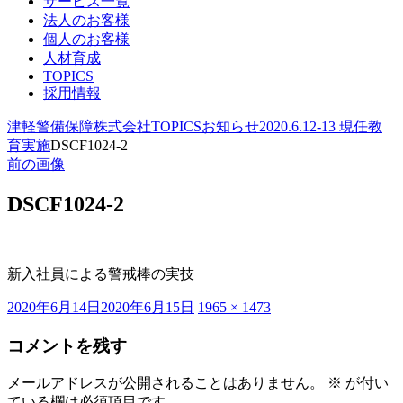
サービス一覧
法人のお客様
個人のお客様
人材育成
TOPICS
採用情報
津軽警備保障株式会社
TOPICS
お知らせ
2020.6.12-13 現任教
育実施
DSCF1024-2
前の画像
DSCF1024-2
新入社員による警戒棒の実技
投
フ
2020年6月14日
2020年6月15日
1965 × 1473
稿
ル
コメントを残す
日:
サ
イ
ズ
メールアドレスが公開されることはありません。
※
が付い
ている欄は必須項目です