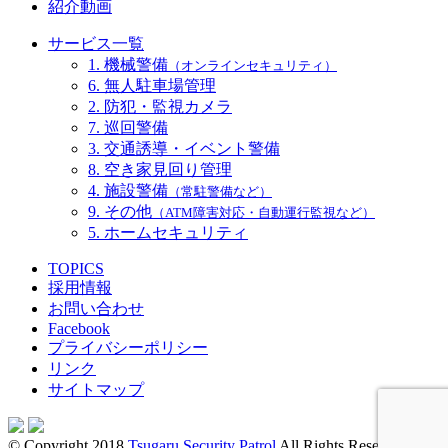
紹介動画
サービス一覧
1. 機械警備
（オンラインセキュリティ）
6. 無人駐車場管理
2. 防犯・監視カメラ
7. 巡回警備
3. 交通誘導・イベント警備
8. 空き家見回り管理
4. 施設警備
（常駐警備など）
9. その他
（ATM障害対応・自動運行監視など）
5. ホームセキュリティ
TOPICS
採用情報
お問い合わせ
Facebook
プライバシーポリシー
リンク
サイトマップ
© Copyright 2018
Tsugaru Security Patrol
All Rights Reserved.