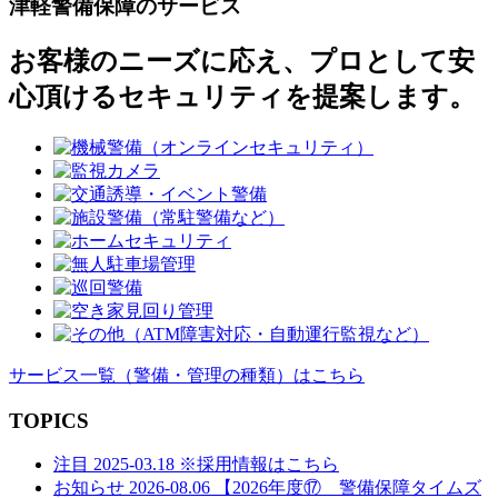
稿
津軽警備保障のサービス
ナ
お客様のニーズに応え、プロとして安
ビ
心頂けるセキュリティを提案します。
ゲ
ー
シ
ョ
ン
サービス一覧
（警備・管理の種類）
はこちら
TOPICS
注目
2025-03.18
※採用情報はこちら
お知らせ
2026-08.06
【2026年度⑰ 警備保障タイムズ