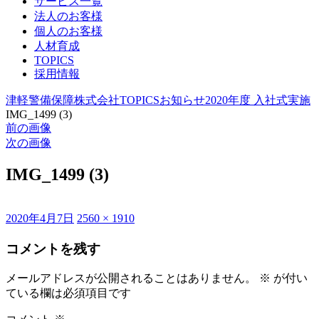
サービス一覧
法人のお客様
個人のお客様
人材育成
TOPICS
採用情報
津軽警備保障株式会社
TOPICS
お知らせ
2020年度 入社式実施
IMG_1499 (3)
前の画像
次の画像
IMG_1499 (3)
投
フ
2020年4月7日
2560 × 1910
稿
ル
コメントを残す
日:
サ
イ
ズ
メールアドレスが公開されることはありません。
※
が付い
ている欄は必須項目です