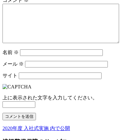
コメント
※
名前
※
メール
※
サイト
上に表示された文字を入力してください。
2020年度 入社式実施
内で公開
投