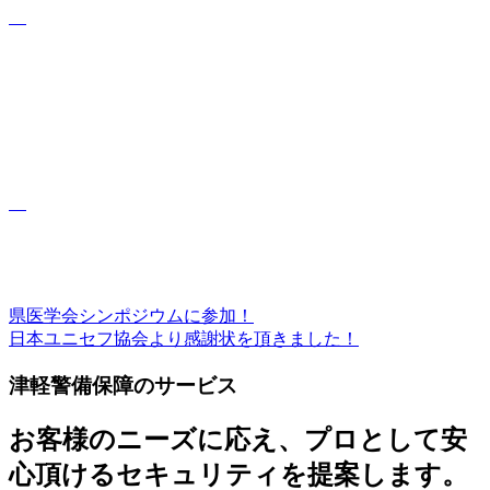
前
県医学会シンポジウムに参加！
投
の
次
日本ユニセフ協会より感謝状を頂きました！
稿
記
の
津軽警備保障のサービス
事
記
ナ
事
ビ
お客様のニーズに応え、プロとして安
ゲ
心頂けるセキュリティを提案します。