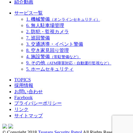
紹介動画
サービス一覧
1. 機械警備
（オンラインセキュリティ）
6. 無人駐車場管理
2. 防犯・監視カメラ
7. 巡回警備
3. 交通誘導・イベント警備
8. 空き家見回り管理
4. 施設警備
（常駐警備など）
9. その他
（ATM障害対応・自動運行監視など）
5. ホームセキュリティ
TOPICS
採用情報
お問い合わせ
Facebook
プライバシーポリシー
リンク
サイトマップ
© Copyright 2018
Tsugaru Security Patrol
All Rights Reserved.