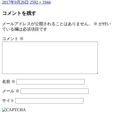
投
フ
2017年9月26日
2592 × 1944
稿
ル
コメントを残す
日:
サ
イ
ズ
メールアドレスが公開されることはありません。
※
が付い
ている欄は必須項目です
コメント
※
名前
※
メール
※
サイト