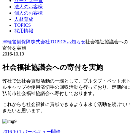
サービス一覧
法人のお客様
個人のお客様
人材育成
TOPICS
採用情報
津軽警備保障株式会社
TOPICS
お知らせ
社会福祉協議会への
寄付を実施
2016-10.19
社会福祉協議会への寄付を実施
弊社では社会貢献活動の一環として、プルタブ・ペットボト
ルキャップや使用済切手の回収活動を行っており、定期的に
弘前市社会福祉協議会へ寄付しております。
これからも社会福祉に貢献できるよう末永く活動を続けてい
きたいと思います。
前
2016.10.1 バーベキュー開催