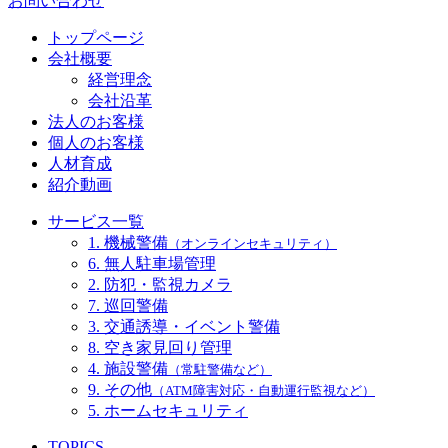
お問い合わせ
トップページ
会社概要
経営理念
会社沿革
法人のお客様
個人のお客様
人材育成
紹介動画
サービス一覧
1. 機械警備
（オンラインセキュリティ）
6. 無人駐車場管理
2. 防犯・監視カメラ
7. 巡回警備
3. 交通誘導・イベント警備
8. 空き家見回り管理
4. 施設警備
（常駐警備など）
9. その他
（ATM障害対応・自動運行監視など）
5. ホームセキュリティ
TOPICS