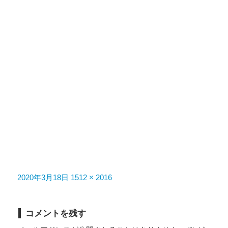
投
フ
2020年3月18日
1512 × 2016
稿
ル
日:
サ
コメントを残す
イ