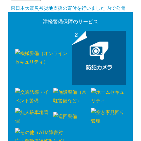
東日本大震災被災地支援の寄付を行いました
内で公開
投
津軽警備保障のサービス
稿
ナ
ビ
ゲ
ー
シ
ョ
ン