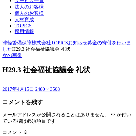
サービス一覧
法人のお客様
個人のお客様
人材育成
TOPICS
採用情報
津軽警備保障株式会社
TOPICS
お知らせ
募金の寄付を行いま
した
H29.3 社会福祉協議会 礼状
次の画像
H29.3 社会福祉協議会 礼状
投
フ
2017年4月15日
2480 × 3508
稿
ル
コメントを残す
日:
サ
イ
ズ
メールアドレスが公開されることはありません。
※
が付い
ている欄は必須項目です
コメント
※