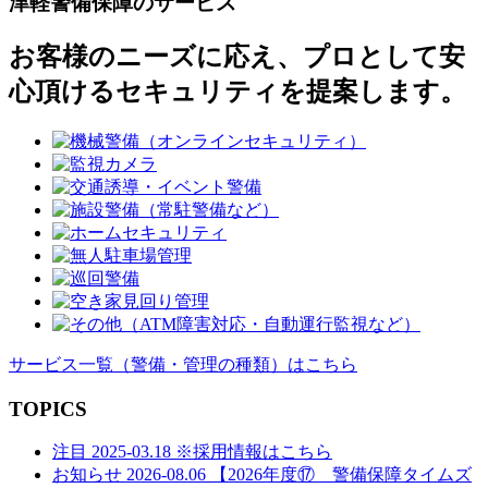
津軽警備保障のサービス
ナ
お客様のニーズに応え、プロとして安
ビ
心頂けるセキュリティを提案します。
ゲ
ー
シ
ョ
ン
サービス一覧
（警備・管理の種類）
はこちら
TOPICS
注目
2025-03.18
※採用情報はこちら
お知らせ
2026-08.06
【2026年度⑰ 警備保障タイムズ