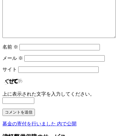
名前
※
メール
※
サイト
上に表示された文字を入力してください。
募金の寄付を行いました
内で公開
投
稿