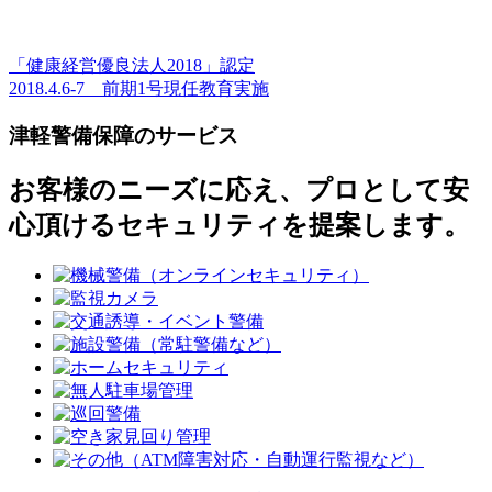
前
「健康経営優良法人2018」認定
投
の
次
2018.4.6-7 前期1号現任教育実施
稿
記
の
津軽警備保障のサービス
事
記
ナ
事
ビ
お客様のニーズに応え、プロとして安
ゲ
心頂けるセキュリティを提案します。
ー
シ
ョ
ン