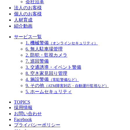
会社沿革
法人のお客様
個人のお客様
人材育成
紹介動画
サービス一覧
1. 機械警備
（オンラインセキュリティ）
6. 無人駐車場管理
2. 防犯・監視カメラ
7. 巡回警備
3. 交通誘導・イベント警備
8. 空き家見回り管理
4. 施設警備
（常駐警備など）
9. その他
（ATM障害対応・自動運行監視など）
5. ホームセキュリティ
TOPICS
採用情報
お問い合わせ
Facebook
プライバシーポリシー