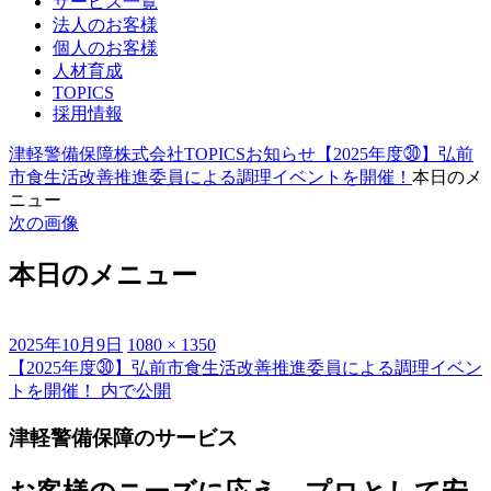
サービス一覧
法人のお客様
個人のお客様
人材育成
TOPICS
採用情報
津軽警備保障株式会社
TOPICS
お知らせ
【2025年度㉚】弘前
市食生活改善推進委員による調理イベントを開催！
本日のメ
ニュー
次の画像
本日のメニュー
投
フ
2025年10月9日
1080 × 1350
稿
ル
【2025年度㉚】弘前市食生活改善推進委員による調理イベン
投
日:
サ
トを開催！
内で公開
稿
イ
津軽警備保障のサービス
ズ
ナ
ビ