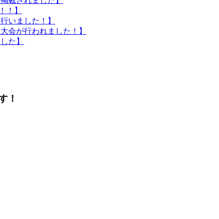
に掲載されました】
催！！】
を行いました！】
生大会が行われました！】
ました】
す！