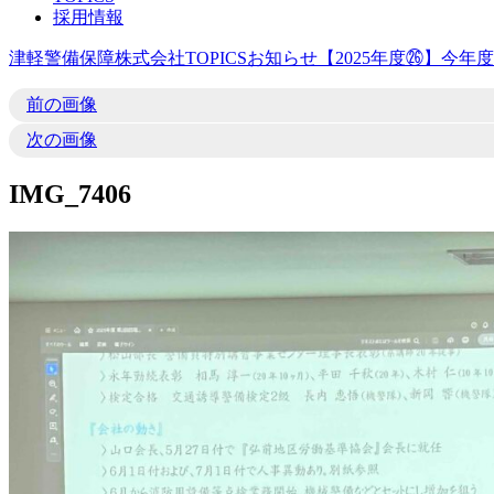
採用情報
津軽警備保障株式会社
TOPICS
お知らせ
【2025年度㉖】今
前の画像
次の画像
IMG_7406