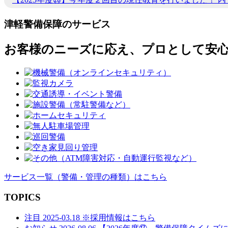
イ
ズ
津軽警備保障のサービス
お客様のニーズに応え、プロとして安
サービス一覧
（警備・管理の種類）
はこちら
TOPICS
注目
2025-03.18
※採用情報はこちら