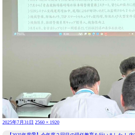
投
フ
2025年7月31日
2560 × 1920
稿
ル
日:
サ
【2025年度㉖】今年度２回目の現任教育を行いました！
内