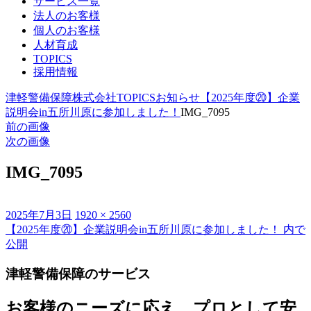
サービス一覧
法人のお客様
個人のお客様
人材育成
TOPICS
採用情報
津軽警備保障株式会社
TOPICS
お知らせ
【2025年度⑳】企業
説明会in五所川原に参加しました！
IMG_7095
前の画像
次の画像
IMG_7095
投
フ
2025年7月3日
1920 × 2560
稿
ル
【2025年度⑳】企業説明会in五所川原に参加しました！
内で
投
日:
サ
公開
稿
イ
津軽警備保障のサービス
ズ
ナ
ビ
お客様のニーズに応え、プロとして安