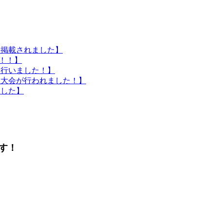
に掲載されました】
催！！】
を行いました！】
生大会が行われました！】
ました】
す！