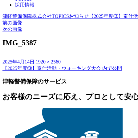
採用情報
津軽警備保障株式会社
TOPICS
お知らせ
【2025年度③】奉仕
前の画像
次の画像
IMG_5387
投
フ
2025年4月14日
1920 × 2560
稿
ル
【2025年度③】奉仕活動・ウォーキング大会
内で公開
投
日:
サ
稿
津軽警備保障のサービス
イ
ズ
ナ
お客様のニーズに応え、プロとして安
ビ
ゲ
ー
シ