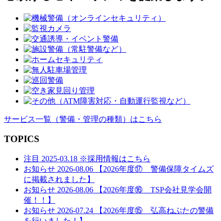
ゲ
ー
シ
ョ
ン
サービス一覧
（警備・管理の種類）
はこちら
TOPICS
注目
2025-03.18
※採用情報はこちら
お知らせ
2026-08.06
【2026年度⑰ 警備保障タイムズ
に掲載されました】
お知らせ
2026-08.06
【2026年度⑯ TSP会社見学会開
催！！】
お知らせ
2026-07.24
【2026年度⑮ 弘高ねぷたの警備
を行いました！】