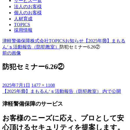
サービス一覧
法人のお客様
個人のお客様
人材育成
TOPICS
採用情報
津軽警備保障株式会社
TOPICS
お知らせ
【2025年⑱】まもる
ん‘ｓ活動報告（防犯教室）
防犯セミナー6.26②
前の画像
防犯セミナー6.26②
投
フ
2025年7月1日
1477 × 1108
稿
ル
【2025年⑱】まもるん‘ｓ活動報告（防犯教室）
内で公開
投
日:
サ
稿
津軽警備保障のサービス
イ
ズ
ナ
お客様のニーズに応え、プロとして安
ビ
心頂けるセキュリティを提案します。