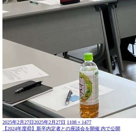
投
フ
2025年2月27日
2025年2月27日
1108 × 1477
稿
ル
【2024年度㊷】新卒内定者との座談会を開催
内で公開
投
日:
サ