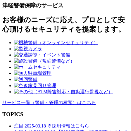
稿
津軽警備保障のサービス
イ
ズ
ナ
お客様のニーズに応え、プロとして安
ビ
心頂けるセキュリティを提案します。
ゲ
ー
シ
ョ
ン
サービス一覧
（警備・管理の種類）
はこちら
TOPICS
注目
2025-03.18
※採用情報はこちら