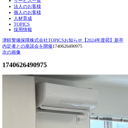
サービス一覧
法人のお客様
個人のお客様
人材育成
TOPICS
採用情報
津軽警備保障株式会社
TOPICS
お知らせ
【2024年度㊷】新卒
内定者との座談会を開催
1740626490975
次の画像
1740626490975