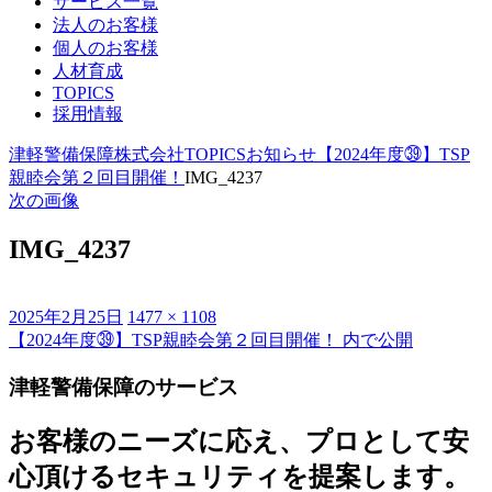
サービス一覧
法人のお客様
個人のお客様
人材育成
TOPICS
採用情報
津軽警備保障株式会社
TOPICS
お知らせ
【2024年度㊴】TSP
親睦会第２回目開催！
IMG_4237
次の画像
IMG_4237
投
フ
2025年2月25日
1477 × 1108
稿
ル
【2024年度㊴】TSP親睦会第２回目開催！
内で公開
投
日:
サ
稿
津軽警備保障のサービス
イ
ズ
ナ
お客様のニーズに応え、プロとして安
ビ
心頂けるセキュリティを提案します。
ゲ