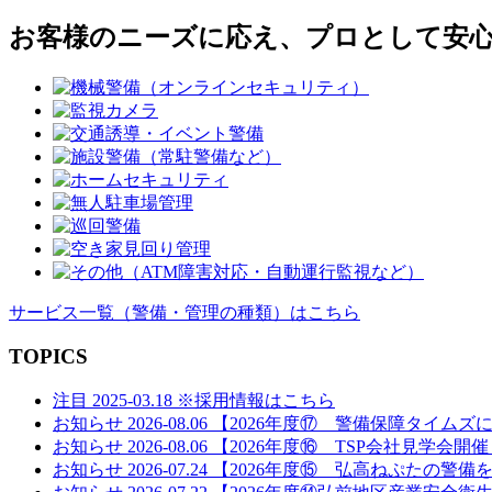
ズ
ナ
お客様のニーズに応え、プロとして安
ビ
ゲ
ー
シ
ョ
ン
サービス一覧
（警備・管理の種類）
はこちら
TOPICS
注目
2025-03.18
※採用情報はこちら
お知らせ
2026-08.06
【2026年度⑰ 警備保障タイムズ
お知らせ
2026-08.06
【2026年度⑯ TSP会社見学会開
お知らせ
2026-07.24
【2026年度⑮ 弘高ねぷたの警備