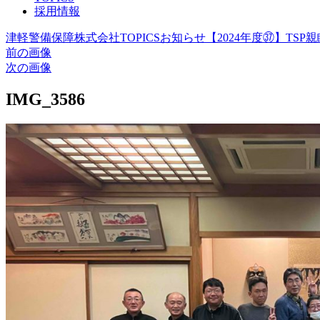
採用情報
津軽警備保障株式会社
TOPICS
お知らせ
【2024年度㊲】TS
前の画像
次の画像
IMG_3586