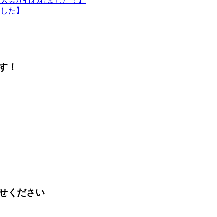
生大会が行われました！】
ました】
す！
せください