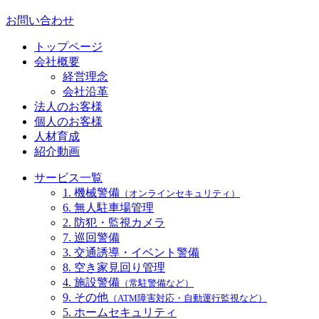
お問い合わせ
トップページ
会社概要
経営理念
会社沿革
法人のお客様
個人のお客様
人材育成
紹介動画
サービス一覧
1. 機械警備
（オンラインセキュリティ）
6. 無人駐車場管理
2. 防犯・監視カメラ
7. 巡回警備
3. 交通誘導・イベント警備
8. 空き家見回り管理
4. 施設警備
（常駐警備など）
9. その他
（ATM障害対応・自動運行監視など）
5. ホームセキュリティ