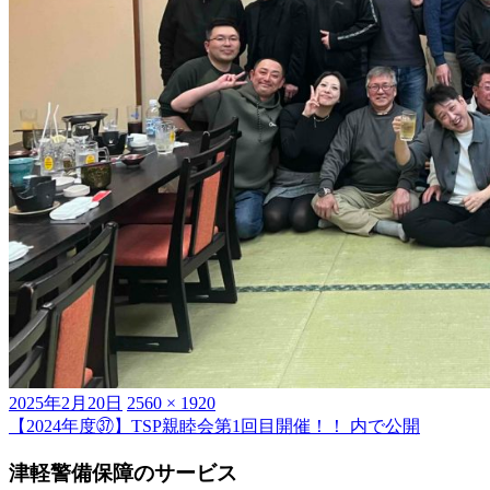
投
フ
2025年2月20日
2560 × 1920
稿
ル
【2024年度㊲】TSP親睦会第1回目開催！！
内で公開
投
日:
サ
稿
津軽警備保障のサービス
イ