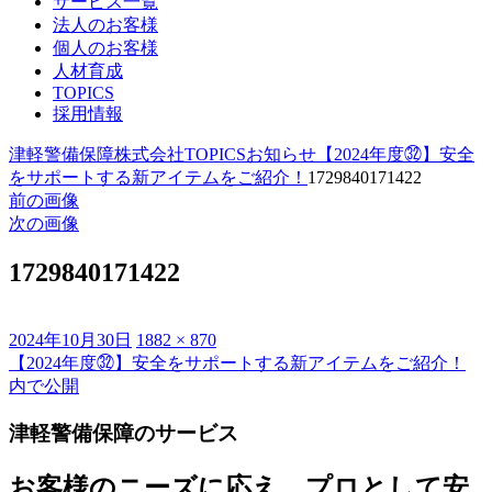
サービス一覧
法人のお客様
個人のお客様
人材育成
TOPICS
採用情報
津軽警備保障株式会社
TOPICS
お知らせ
【2024年度㉜】安全
をサポートする新アイテムをご紹介！
1729840171422
前の画像
次の画像
1729840171422
投
フ
2024年10月30日
1882 × 870
稿
ル
【2024年度㉜】安全をサポートする新アイテムをご紹介！
投
日:
サ
内で公開
稿
イ
津軽警備保障のサービス
ズ
ナ
ビ
お客様のニーズに応え、プロとして安