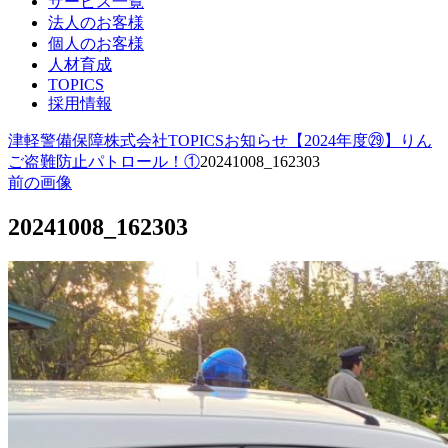
サービス一覧
法人のお客様
個人のお客様
人材育成
TOPICS
採用情報
津軽警備保障株式会社
TOPICS
お知らせ
【2024年度㉙】りん
ご盗難防止パトロール！①
20241008_162303
前の画像
20241008_162303