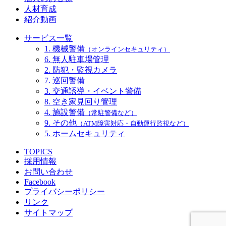
人材育成
紹介動画
サービス一覧
1. 機械警備
（オンラインセキュリティ）
6. 無人駐車場管理
2. 防犯・監視カメラ
7. 巡回警備
3. 交通誘導・イベント警備
8. 空き家見回り管理
4. 施設警備
（常駐警備など）
9. その他
（ATM障害対応・自動運行監視など）
5. ホームセキュリティ
TOPICS
採用情報
お問い合わせ
Facebook
プライバシーポリシー
リンク
サイトマップ