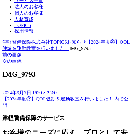
サービス一覧
法人のお客様
個人のお客様
人材育成
TOPICS
採用情報
津軽警備保障株式会社
TOPICS
お知らせ
【2024年度㉖】QOL
健診＆運動教室を行いました！
IMG_9793
前の画像
次の画像
IMG_9793
投
フ
2024年9月5日
1920 × 2560
稿
ル
【2024年度㉖】QOL健診＆運動教室を行いました！
内で公
投
日:
サ
開
稿
イ
津軽警備保障のサービス
ズ
ナ
ビ
お客様のニーズに応え、プロとして安