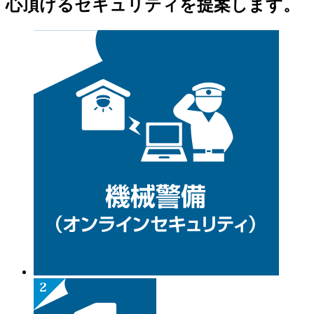
心頂けるセキュリティを提案します。
ゲ
ー
シ
ョ
ン