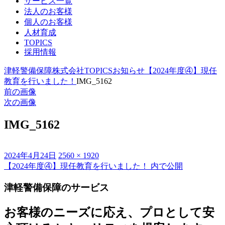
サービス一覧
法人のお客様
個人のお客様
人材育成
TOPICS
採用情報
津軽警備保障株式会社
TOPICS
お知らせ
【2024年度④】現任
教育を行いました！
IMG_5162
前の画像
次の画像
IMG_5162
投
フ
2024年4月24日
2560 × 1920
稿
ル
【2024年度④】現任教育を行いました！
内で公開
投
日:
サ
稿
津軽警備保障のサービス
イ
ズ
ナ
お客様のニーズに応え、プロとして安
ビ