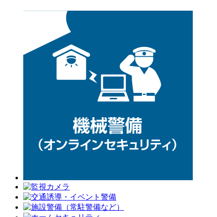
ー
シ
ョ
ン