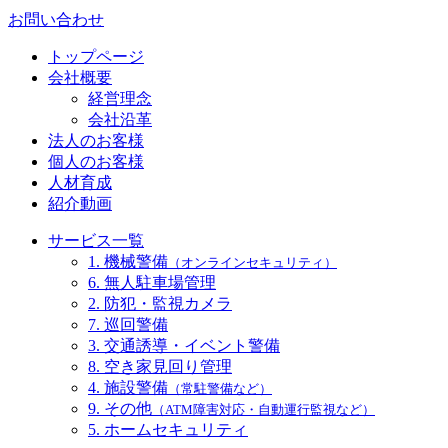
お問い合わせ
トップページ
会社概要
経営理念
会社沿革
法人のお客様
個人のお客様
人材育成
紹介動画
サービス一覧
1. 機械警備
（オンラインセキュリティ）
6. 無人駐車場管理
2. 防犯・監視カメラ
7. 巡回警備
3. 交通誘導・イベント警備
8. 空き家見回り管理
4. 施設警備
（常駐警備など）
9. その他
（ATM障害対応・自動運行監視など）
5. ホームセキュリティ