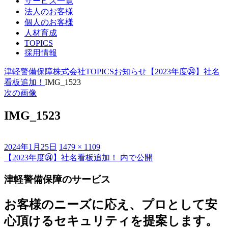
サービス一覧
法人のお客様
個人のお客様
人材育成
TOPICS
採用情報
津軽警備保障株式会社
TOPICS
お知らせ
【2023年度㉔】社名
看板追加！
IMG_1523
次の画像
IMG_1523
投
フ
2024年1月25日
1479 × 1109
稿
ル
【2023年度㉔】社名看板追加！
内で公開
投
日:
サ
稿
津軽警備保障のサービス
イ
ズ
ナ
お客様のニーズに応え、プロとして安
ビ
心頂けるセキュリティを提案します。
ゲ