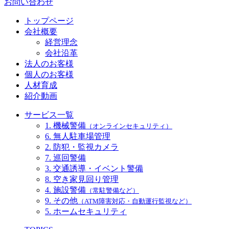
お問い合わせ
トップページ
会社概要
経営理念
会社沿革
法人のお客様
個人のお客様
人材育成
紹介動画
サービス一覧
1. 機械警備
（オンラインセキュリティ）
6. 無人駐車場管理
2. 防犯・監視カメラ
7. 巡回警備
3. 交通誘導・イベント警備
8. 空き家見回り管理
4. 施設警備
（常駐警備など）
9. その他
（ATM障害対応・自動運行監視など）
5. ホームセキュリティ