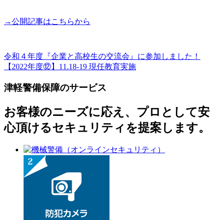
→公開記事はこちらから
前
令和４年度『企業と高校生の交流会』に参加しました！
投
の
次
【2022年度⑫】11.18-19 現任教育実施
稿
記
の
津軽警備保障のサービス
事
記
ナ
事
ビ
お客様のニーズに応え、プロとして安
ゲ
心頂けるセキュリティを提案します。
ー
シ
ョ
ン