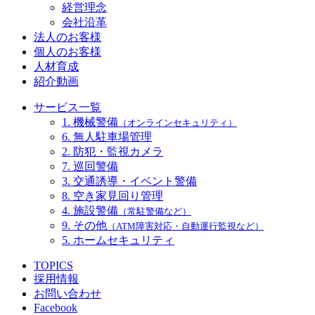
経営理念
会社沿革
法人のお客様
個人のお客様
人材育成
紹介動画
サービス一覧
1. 機械警備
（オンラインセキュリティ）
6. 無人駐車場管理
2. 防犯・監視カメラ
7. 巡回警備
3. 交通誘導・イベント警備
8. 空き家見回り管理
4. 施設警備
（常駐警備など）
9. その他
（ATM障害対応・自動運行監視など）
5. ホームセキュリティ
TOPICS
採用情報
お問い合わせ
Facebook