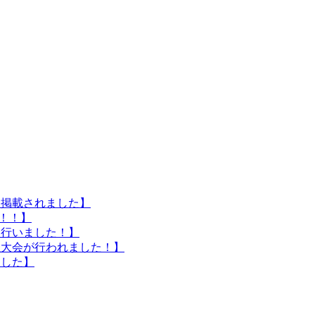
に掲載されました】
催！！】
を行いました！】
生大会が行われました！】
ました】