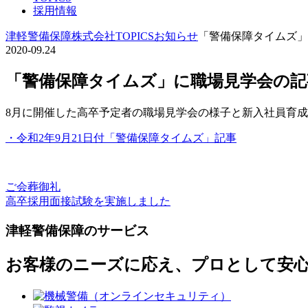
採用情報
津軽警備保障株式会社
TOPICS
お知らせ
「警備保障タイムズ」
2020-09.24
「警備保障タイムズ」に職場見学会の記
8月に開催した高卒予定者の職場見学会の様子と新入社員育
・令和2年9月21日付「警備保障タイムズ」記事
前
ご会葬御礼
投
の
次
高卒採用面接試験を実施しました
稿
記
の
津軽警備保障のサービス
事
記
ナ
事
ビ
お客様のニーズに応え、プロとして安
ゲ
ー